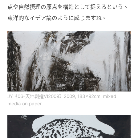
点や自然摂理の原点を構造として捉えるという、
東洋的なイデア論のように感じますね。
JY《06-天地創造Ⅵ2009》2009, 183×92cm, mixed
media on paper.