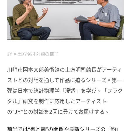
JY × 土方明司 対談の様子
川崎市岡本太郎美術館の土方明司館長がアーティ
ストとの対話を通して作品に迫るシリーズ。第一
弾は日本で統計物理学「浸透」を学び、「フラク
タル」研究を制作に応用したアーティスト
の"JY"との対談を2回に分けてお届けする。
前半では“書と画”の関係や最新シリーズの「豹」