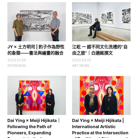
JY × 土方明司 | 豹子作為野性
江屹 ー 經不同文化洗禮的”自
的象徵——書法與繪畫的融合
由之旅”｜白適銘撰文
2023.07.26
2023.03.02
INTERVIEW
ART NEWS
Dai Ying × Meiji Hijikata｜
Dai Ying × Meiji Hijikata |
Following the Path of
International Artistic
Pioneers, Expanding
Practice at the Intersection