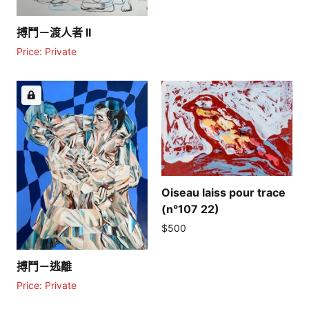
搏鬥－渡人者 II
Price: Private
Oiseau laiss pour trace
(n°107 22)
定
$500
價
搏鬥－逃離
Price: Private