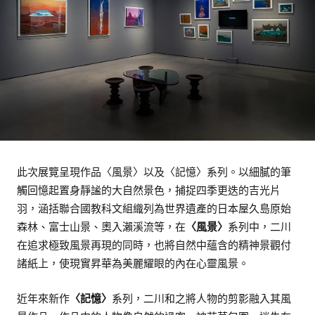
此次展覽呈現作品〈風景〉以及〈記憶〉系列。以細膩的筆
觸回憶起置身靜謐的大自然景色，捕捉四季更迭的吉光片
羽，涵括聯合國教科文組織列為世界遺產的日本屋久島原始
森林、富士山景、奧入瀨溪流等，在
〈風景〉
系列中，二川
在追求極致風景再現的同時，也將自然中蘊含的精神景觀付
諸紙上，使現實昇華為美麗耀眼的內在心靈風景。
近年來新作
〈記憶〉
系列，二川和之將人物的剪影融入其風