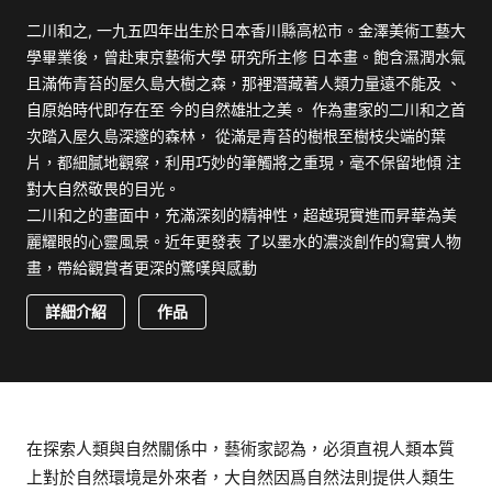
二川和之, 一九五四年出生於日本香川縣高松市。金澤美術工藝大
學畢業後，曾赴東京藝術大學 研究所主修 日本畫。飽含濕潤水氣
且滿佈青苔的屋久島大樹之森，那裡潛藏著人類力量遠不能及 、
自原始時代即存在至 今的自然雄壯之美。 作為畫家的二川和之首
次踏入屋久島深邃的森林， 從滿是青苔的樹根至樹枝尖端的葉
片，都細膩地觀察，利用巧妙的筆觸將之重現，毫不保留地傾 注
對大自然敬畏的目光。
二川和之的畫面中，充滿深刻的精神性，超越現實進而昇華為美
麗耀眼的心靈風景。近年更發表 了以墨水的濃淡創作的寫實人物
畫，帶給觀賞者更深的驚嘆與感動
詳細介紹
作品
在探索人類與自然關係中，藝術家認為，必須直視人類本質
上對於自然環境是外來者，大自然因爲自然法則提供人類生