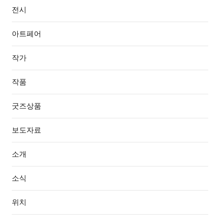
전시
아트페어
작가
작품
굿즈상품
보도자료
소개
소식
위치