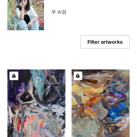
우 슈앙
Filter artworks